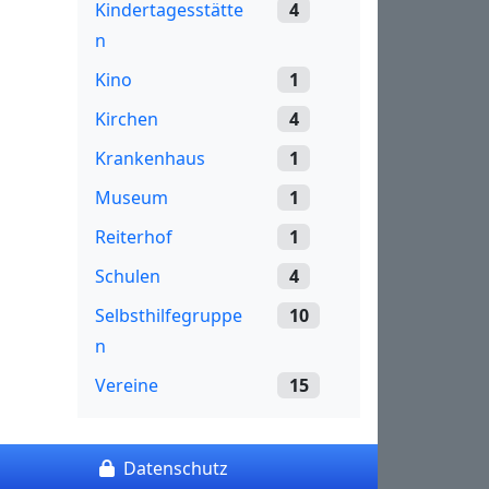
Kindertagesstätte
4
n
Kino
1
Kirchen
4
Krankenhaus
1
Museum
1
Reiterhof
1
Schulen
4
Selbsthilfegruppe
10
n
Vereine
15
Datenschutz