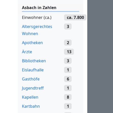
Asbach in Zahlen
Einwohner (ca.)
ca. 7.800
Altersgerechtes
3
Wohnen
Apotheken
2
Ärzte
13
Bibliotheken
3
Eislaufhalle
1
Gasthöfe
6
Jugendtreff
1
Kapellen
8
Kartbahn
1