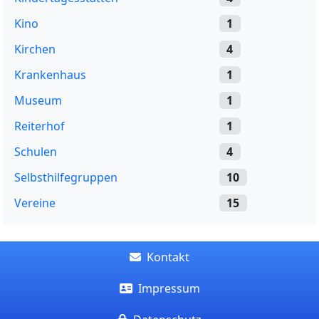
Kino
1
Kirchen
4
Krankenhaus
1
Museum
1
Reiterhof
1
Schulen
4
Selbsthilfegruppen
10
Vereine
15
Kontakt
Impressum