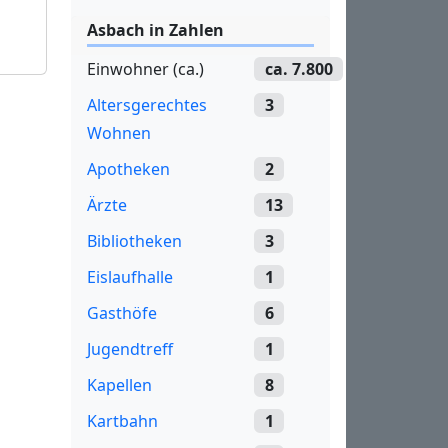
Asbach in Zahlen
Einwohner (ca.)
ca. 7.800
Altersgerechtes
3
Wohnen
Apotheken
2
Ärzte
13
Bibliotheken
3
Eislaufhalle
1
Gasthöfe
6
Jugendtreff
1
Kapellen
8
Kartbahn
1