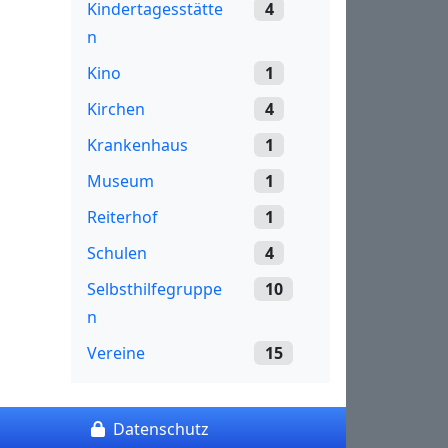
Kindertagesstätte
4
n
Kino
1
Kirchen
4
Krankenhaus
1
Museum
1
Reiterhof
1
Schulen
4
Selbsthilfegruppe
10
n
Vereine
15
Datenschutz