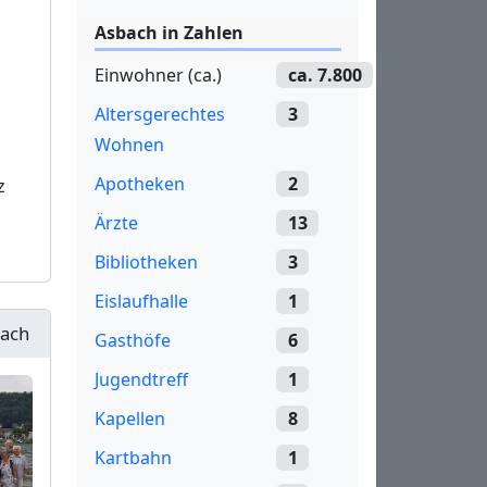
Asbach in Zahlen
Einwohner (ca.)
ca. 7.800
Altersgerechtes
3
Wohnen
Apotheken
2
z
Ärzte
13
Bibliotheken
3
Eislaufhalle
1
bach
Gasthöfe
6
Jugendtreff
1
Kapellen
8
Kartbahn
1