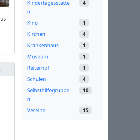
Kindertagesstätte
4
n
ius
Kino
1
Kirchen
4
Krankenhaus
1
Museum
1
Reiterhof
1
.
Schulen
4
Selbsthilfegruppe
10
n
Vereine
15