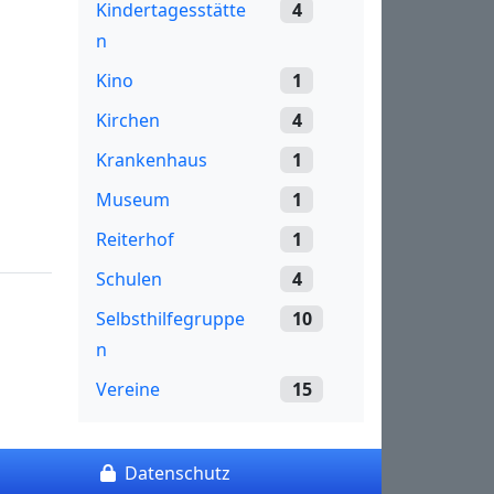
Kindertagesstätte
4
n
Kino
1
Kirchen
4
Krankenhaus
1
Museum
1
Reiterhof
1
Schulen
4
Selbsthilfegruppe
10
n
Vereine
15
Datenschutz