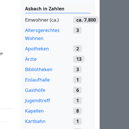
Asbach in Zahlen
Einwohner (ca.)
ca. 7.800
Altersgerechtes
3
Wohnen
Apotheken
2
er
Ärzte
13
Bibliotheken
3
Eislaufhalle
1
Gasthöfe
6
Jugendtreff
1
Kapellen
8
Kartbahn
1