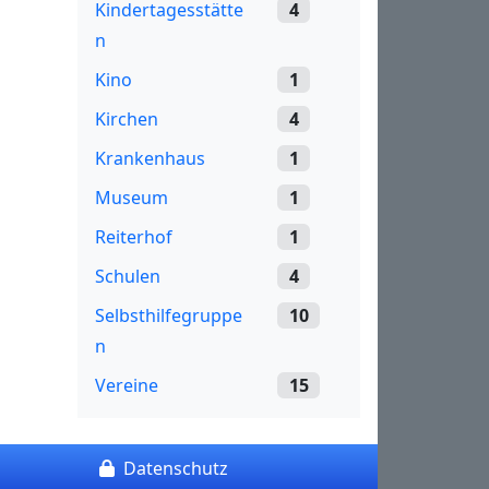
Kindertagesstätte
4
n
Kino
1
Kirchen
4
Krankenhaus
1
Museum
1
Reiterhof
1
Schulen
4
Selbsthilfegruppe
10
n
Vereine
15
Datenschutz