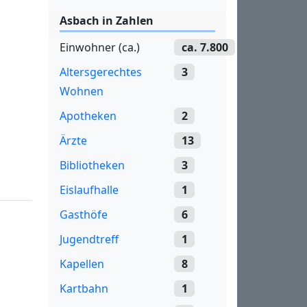
Asbach in Zahlen
Einwohner (ca.)
ca. 7.800
Altersgerechtes
3
Wohnen
Apotheken
2
Ärzte
13
Bibliotheken
3
Eislaufhalle
1
Gasthöfe
6
Jugendtreff
1
Kapellen
8
Kartbahn
1