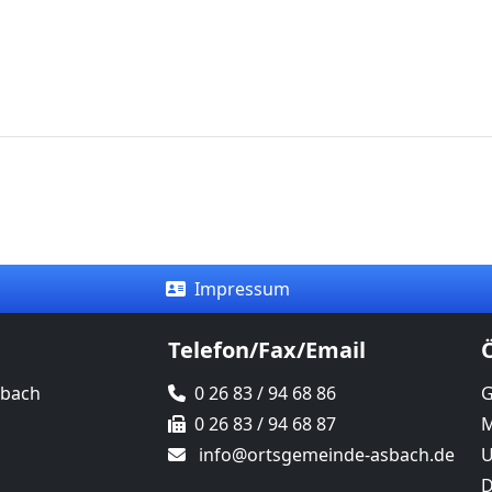
Impressum
Telefon/Fax/Email
sbach
0 26 83 / 94 68 86
G
0 26 83 / 94 68 87
M
info@ortsgemeinde-asbach.de
U
D