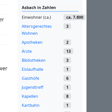
Asbach in Zahlen
Einwohner (ca.)
ca. 7.800
er
Altersgerechtes
3
Wohnen
Apotheken
2
Ärzte
13
Bibliotheken
3
wer
Eislaufhalle
1
Gasthöfe
6
Jugendtreff
1
Kapellen
8
Kartbahn
1