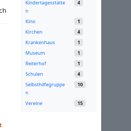
Kindertagesstätte
4
ch
n
Kino
1
Kirchen
4
Krankenhaus
1
Museum
1
Reiterhof
1
Schulen
4
Selbsthilfegruppe
10
n
Vereine
15
t