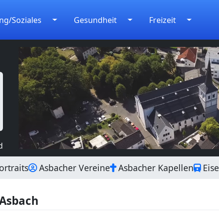
ng/Soziales
Gesundheit
Freizeit
d
rtraits
Asbacher Vereine
Asbacher Kapellen
Eis
 Asbach