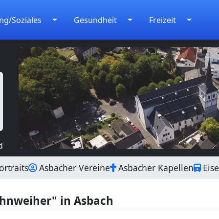
ng/Soziales
Gesundheit
Freizeit
d
rtraits
Asbacher Vereine
Asbacher Kapellen
Eis
ahnweiher" in Asbach