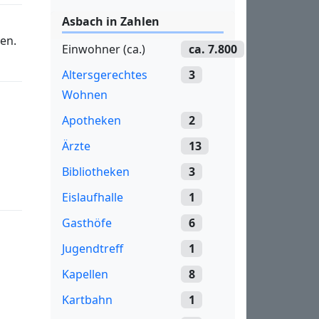
Asbach in Zahlen
en.
Einwohner (ca.)
ca. 7.800
Altersgerechtes
3
Wohnen
Apotheken
2
Ärzte
13
Bibliotheken
3
Eislaufhalle
1
Gasthöfe
6
Jugendtreff
1
Kapellen
8
Kartbahn
1