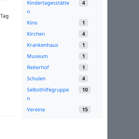
Kindertagesstätte
4
d
n
 Tag
Kino
1
Kirchen
4
Krankenhaus
1
Museum
1
Reiterhof
1
Schulen
4
Selbsthilfegruppe
10
n
Vereine
15