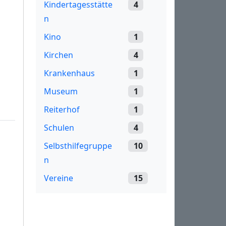
Kindertagesstätte
4
n
Kino
1
Kirchen
4
Krankenhaus
1
Museum
1
Reiterhof
1
Schulen
4
Selbsthilfegruppe
10
n
Vereine
15