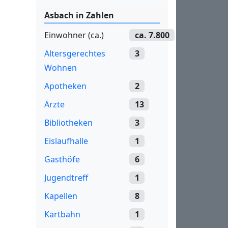
Asbach in Zahlen
Einwohner (ca.)
ca. 7.800
Altersgerechtes
3
Wohnen
Apotheken
2
Ärzte
13
Bibliotheken
3
Eislaufhalle
1
Gasthöfe
6
Jugendtreff
1
Kapellen
8
Kartbahn
1