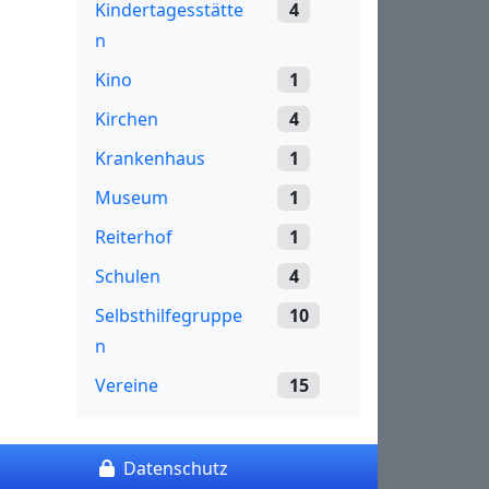
Kindertagesstätte
4
n
Kino
1
Kirchen
4
Krankenhaus
1
Museum
1
Reiterhof
1
Schulen
4
Selbsthilfegruppe
10
n
Vereine
15
Datenschutz