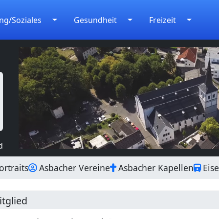
ng/Soziales
Gesundheit
Freizeit
d
rtraits
Asbacher Vereine
Asbacher Kapellen
Eis
tglied