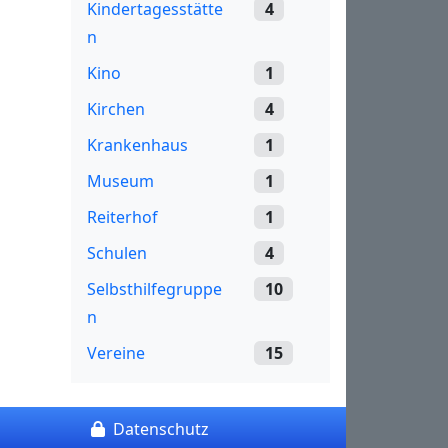
Kindertagesstätte
4
n
Kino
1
Kirchen
4
Krankenhaus
1
Museum
1
Reiterhof
1
Schulen
4
Selbsthilfegruppe
10
n
Vereine
15
Datenschutz