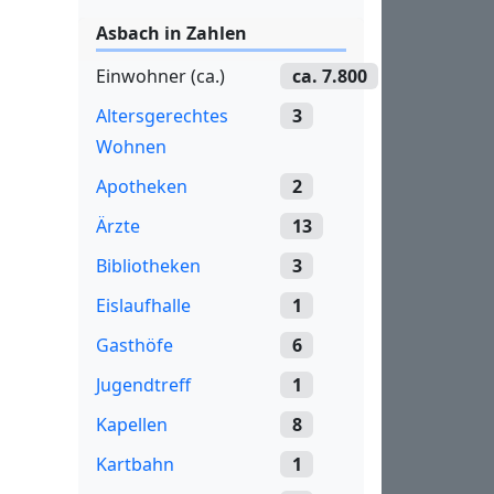
Asbach in Zahlen
Einwohner (ca.)
ca. 7.800
Altersgerechtes
3
Wohnen
Apotheken
2
Ärzte
13
Bibliotheken
3
Eislaufhalle
1
Gasthöfe
6
Jugendtreff
1
Kapellen
8
Kartbahn
1