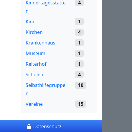
Kindertagesstätte
4
n
Kino
1
Kirchen
4
Krankenhaus
1
Museum
1
Reiterhof
1
Schulen
4
Selbsthilfegruppe
10
n
Vereine
15
Datenschutz