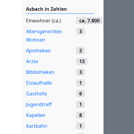
Asbach in Zahlen
Einwohner (ca.)
ca. 7.800
Altersgerechtes
3
Wohnen
Apotheken
2
Ärzte
13
Bibliotheken
3
Eislaufhalle
1
Gasthöfe
6
Jugendtreff
1
Kapellen
8
Kartbahn
1