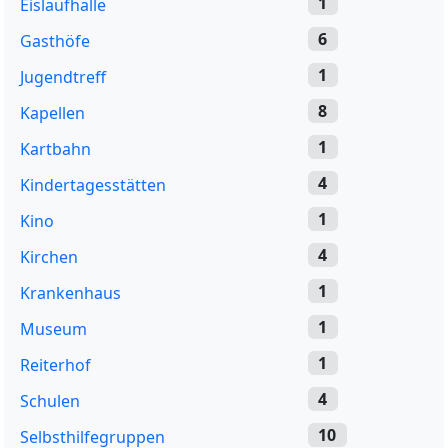
1
Eislaufhalle
6
Gasthöfe
1
Jugendtreff
8
Kapellen
1
Kartbahn
4
Kindertagesstätten
1
Kino
4
Kirchen
1
Krankenhaus
1
Museum
1
Reiterhof
4
Schulen
10
Selbsthilfegruppen