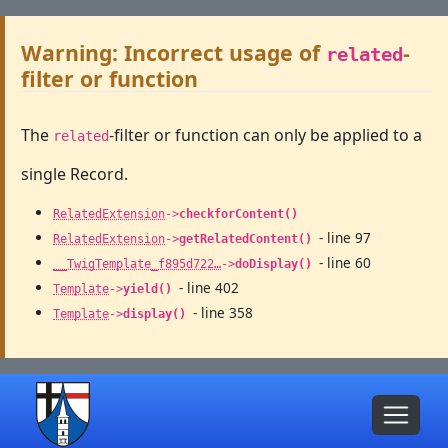
Warning: Incorrect usage of
-
related
filter or function
The
-filter or function can only be applied to a
related
single Record.
RelatedExtension
->
checkforContent()
- line 97
RelatedExtension
->
getRelatedContent()
- line 60
__TwigTemplate_f895d722…
->
doDisplay()
- line 402
Template
->
yield()
- line 358
Template
->
display()