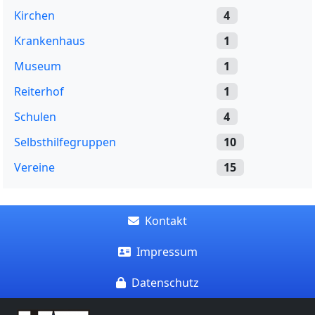
Kirchen
4
Krankenhaus
1
Museum
1
Reiterhof
1
Schulen
4
Selbsthilfegruppen
10
Vereine
15
Kontakt
Impressum
Datenschutz