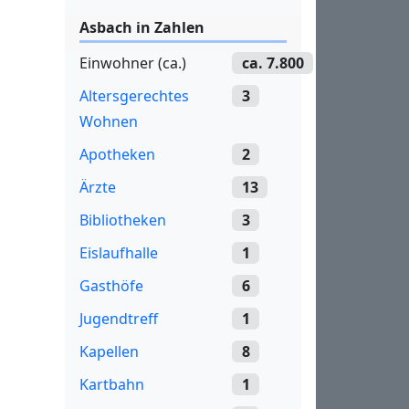
Asbach in Zahlen
Einwohner (ca.)
ca. 7.800
Altersgerechtes
3
Wohnen
Apotheken
2
Ärzte
13
Bibliotheken
3
Eislaufhalle
1
Gasthöfe
6
Jugendtreff
1
Kapellen
8
Kartbahn
1