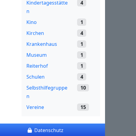
Kindertagesstätte
4
n
Kino
1
Kirchen
4
Krankenhaus
1
Museum
1
Reiterhof
1
Schulen
4
Selbsthilfegruppe
10
n
Vereine
15
Datenschutz