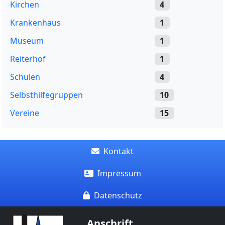
Kirchen
4
Krankenhaus
1
Museum
1
Reiterhof
1
Schulen
4
Selbsthilfegruppen
10
Vereine
15
Kontakt
Impressum
Datenschutz
Anschrift