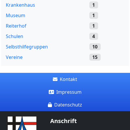
Krankenhaus
1
Museum
1
Reiterhof
1
Schulen
4
Selbsthilfegruppen
10
Vereine
15
Kontakt
Impressum
Datenschutz
Anschrift