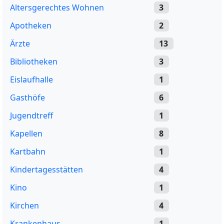
Altersgerechtes Wohnen
3
Apotheken
2
Ärzte
13
Bibliotheken
3
Eislaufhalle
1
Gasthöfe
6
Jugendtreff
1
Kapellen
8
Kartbahn
1
Kindertagesstätten
4
Kino
1
Kirchen
4
Krankenhaus
1