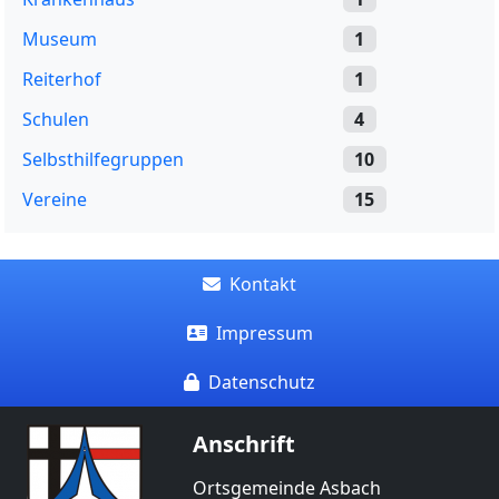
Museum
1
Reiterhof
1
Schulen
4
Selbsthilfegruppen
10
Vereine
15
Kontakt
Impressum
Datenschutz
Anschrift
Ortsgemeinde Asbach