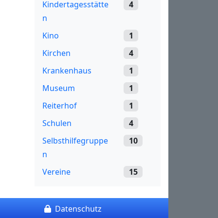
Kindertagesstätte
4
n
Kino
1
Kirchen
4
Krankenhaus
1
Museum
1
Reiterhof
1
Schulen
4
Selbsthilfegruppe
10
n
Vereine
15
Datenschutz