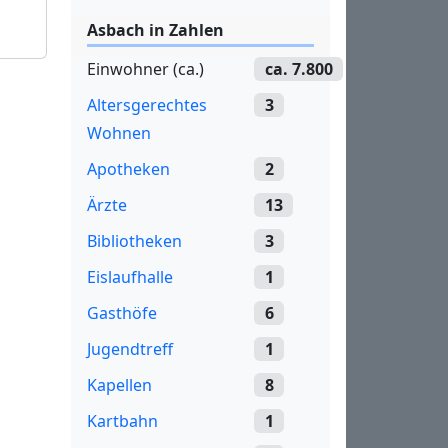
Asbach in Zahlen
Einwohner (ca.)
ca. 7.800
Altersgerechtes
3
Wohnen
Apotheken
2
Ärzte
13
Bibliotheken
3
Eislaufhalle
1
Gasthöfe
6
Jugendtreff
1
Kapellen
8
Kartbahn
1