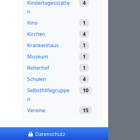
Kindertagesstätte
4
n
Kino
1
Kirchen
4
Krankenhaus
1
Museum
1
Reiterhof
1
Schulen
4
Selbsthilfegruppe
10
n
Vereine
15
Datenschutz