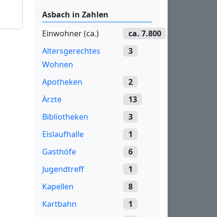
Asbach in Zahlen
Einwohner (ca.)
ca. 7.800
Altersgerechtes
3
Wohnen
Apotheken
2
Ärzte
13
Bibliotheken
3
Eislaufhalle
1
Gasthöfe
6
Jugendtreff
1
Kapellen
8
Kartbahn
1