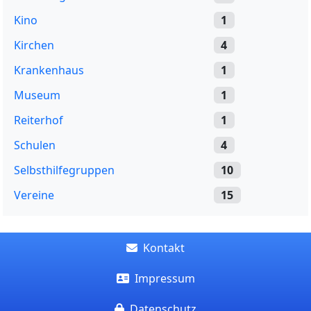
Kino
1
Kirchen
4
Krankenhaus
1
Museum
1
Reiterhof
1
Schulen
4
Selbsthilfegruppen
10
Vereine
15
Kontakt
Impressum
Datenschutz