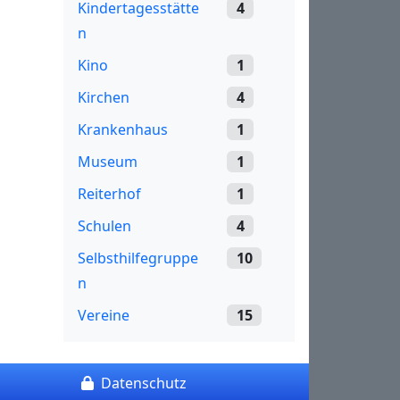
Kindertagesstätte
4
n
Kino
1
Kirchen
4
Krankenhaus
1
Museum
1
Reiterhof
1
Schulen
4
Selbsthilfegruppe
10
n
Vereine
15
Datenschutz