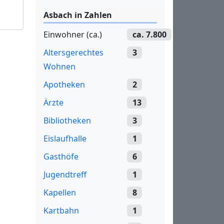
Asbach in Zahlen
Einwohner (ca.)
ca. 7.800
Altersgerechtes
3
Wohnen
Apotheken
2
Ärzte
13
Bibliotheken
3
Eislaufhalle
1
Gasthöfe
6
Jugendtreff
1
Kapellen
8
Kartbahn
1