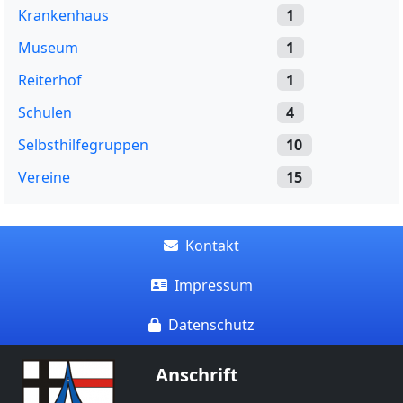
Krankenhaus
1
Museum
1
Reiterhof
1
Schulen
4
Selbsthilfegruppen
10
Vereine
15
Kontakt
Impressum
Datenschutz
Anschrift